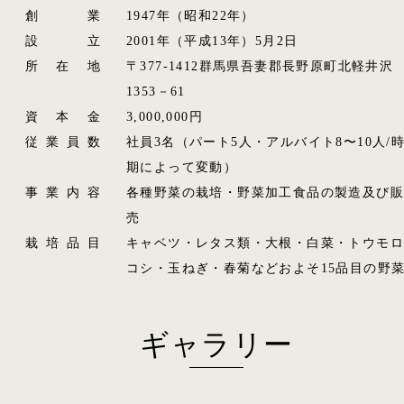
創業
1947年（昭和22年）
設立
2001年（平成13年）5月2日
所在地
〒377-1412群馬県吾妻郡長野原町北軽井沢
1353－61
資本金
3,000,000円
従業員数
社員3名（パート5人・アルバイト8〜10人/
期によって変動）
事業内容
各種野菜の栽培・野菜加工食品の製造及び販
売
栽培品目
キャベツ・レタス類・大根・白菜・トウモロ
コシ・玉ねぎ・春菊などおよそ15品目の野
ギャラリー